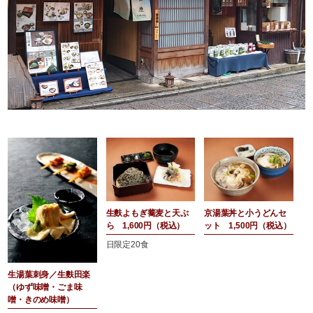
生麩よもぎ蕎麦と天ぷ
京湯葉丼と小うどんセ
ら 1,600円（税込）
ット 1,500円（税込）
日限定20食
生湯葉刺身／生麩田楽
（ゆず味噌・ごま味
噌・きのめ味噌）