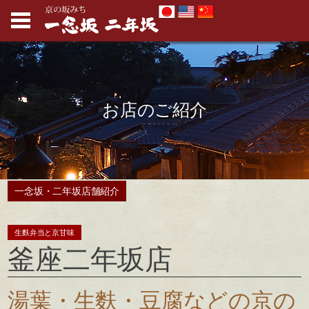
京の坂道「一念坂・二年坂（二寧
Toggle menu
お店のご紹介
一念坂・二年坂店舗紹介
生麩弁当と京甘味
釜座二年坂店
湯葉・生麩・豆腐などの京の